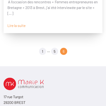
A l’occasion des rencontres « Femmes entrepreneures en
Bretagne » 2013 à Brest, j’ai été interviewée par le site «
[…]
Lire la suite
Pagination
…
1
5
6
des
publications
17 rue Turgot
29200 BREST