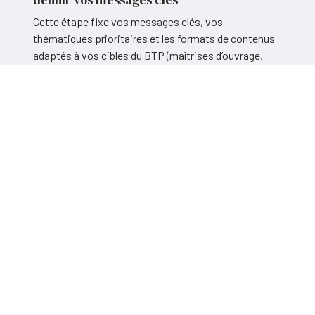
définir vos messages clés
Cette étape fixe vos messages clés, vos
thématiques prioritaires et les formats de contenus
adaptés à vos cibles du BTP (maîtrises d’ouvrage,
prescripteurs, donneurs d’ordres).
Concrètement, vous obtenez :
Vos messages clés à porter auprès de vos clients
cibles
Vos thématiques prioritaires alignées sur votre
expertise (RE2020, construction durable, matériaux
biosourcés, etc.)
Les formats de contenus recommandés : articles
techniques BTP, récits de chantiers, livres blancs,
newsletters bâtiment
Un plan de mots-clés secteur construction pour
améliorer votre référencement naturel