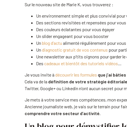
Sur le nouveau site de Marie K, vous trouverez :
Un environnement simple et plus convivial pour v
Des sections revisitées et repensées pour vous 
Des couleurs éclatantes pour vous égayer
Un slider engageant pour vous booster
Un
blog d’actu
alimenté régulièrement pour vous 
Un
diagnostic gratuit de vos contenus
pour parti
Une newsletter aux p’tits oignons pour garder le
Des
cadeaux et bientôt des tutoriels vidéos
…
Je vous invite à
découvrir
les formules
que j’ai bâtie
Cela va de la
définition de votre stratégie éditorial
Twitter, Google+ ou Linkedin n’ont aucun secret pour m
Je mets à votre service mes compétences, mon expert
Ancienne journaliste web, je vais sur le terrain pour f
comprendre votre secteur d’activité
.
Un blog pour démystifier l