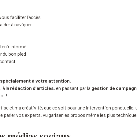
ous faciliter l’accès
aider à naviguer
tenir informé
r du bon pied
 contact
s spécialement à votre attention
.
e
, à la
rédaction d’articles
, en passant par la
gestion de campagn
oi !
ise et ma créativité, que ce soit pour une intervention ponctuell
aire parler vos experts, vulgariser les propos même les plus techniqu
es médias sociaux