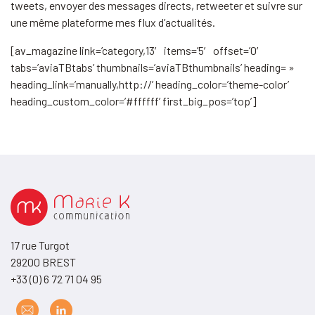
tweets, envoyer des messages directs, retweeter et suivre sur
une même plateforme mes flux d’actualités.
[av_magazine link=’category,13′ items=’5′ offset=’0′
tabs=’aviaTBtabs’ thumbnails=’aviaTBthumbnails’ heading= »
heading_link=’manually,http://’ heading_color=’theme-color’
heading_custom_color=’#ffffff’ first_big_pos=’top’]
17 rue Turgot
29200 BREST
+33 (0) 6 72 71 04 95