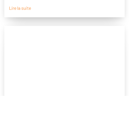
Lire la suite
6 mai 2015
Pourquoi devez-vous externaliser vos contenus
à un rédacteur web ?