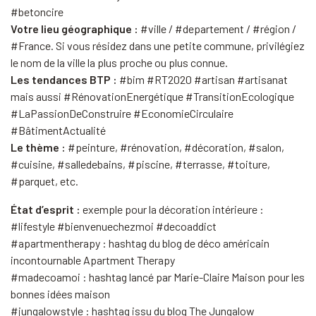
#betoncire
Votre lieu géographique :
#ville / #departement / #région /
#France. Si vous résidez dans une petite commune, privilégiez
le nom de la ville la plus proche ou plus connue.
Les tendances BTP :
#bim #RT2020 #artisan #artisanat
mais aussi #RénovationEnergétique #TransitionEcologique
#LaPassionDeConstruire #EconomieCirculaire
#BâtimentActualité
Le thème :
#peinture, #rénovation, #décoration, #salon,
#cuisine, #salledebains, #piscine, #terrasse, #toiture,
#parquet, etc.
État d’esprit :
exemple pour la décoration intérieure :
#lifestyle #bienvenuechezmoi #decoaddict
#apartmentherapy : hashtag du blog de déco américain
incontournable Apartment Therapy
#madecoamoi : hashtag lancé par Marie-Claire Maison pour les
bonnes idées maison
#jungalowstyle : hashtag issu du blog The Jungalow