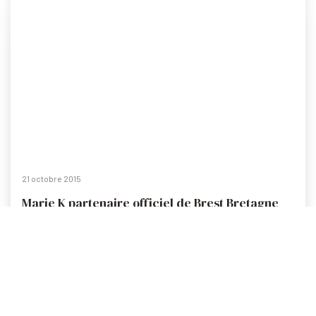
21 octobre 2015
Marie K partenaire officiel de Brest Bretagne
Handball
Marie K Communication est fière d’être partenaire de
Brest Bretagne Handball pour la saison 2015/2016, le club
de handball féminin […]
Lire la suite