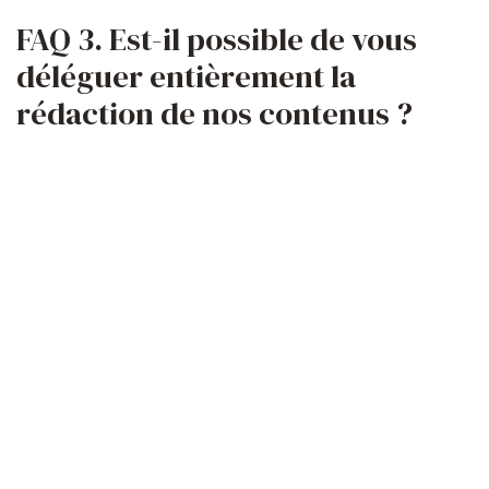
FAQ 3. Est-il possible de vous
déléguer entièrement la
rédaction de nos contenus ?
Vous pouvez tout à fait me déléguer entièrement la rédaction
de vos contenus. En tant que rédactrice web spécialisée BTP,
je prends en charge l’intégralité du processus :
Immersion dans votre univers : Analyse approfondie de
votre entreprise, de vos objectifs et de votre
proposition unique de vente ;
Étude de la documentation : Revue complète des
documents fournis pour bien comprendre le contexte et
les messages clés ;
Entretiens avec vos experts : Organisation des
échanges pour récolter des informations précises et
clarifier les enjeux ;
Élaboration d’un rétroplanning : Mise en place d’un