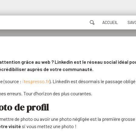
ACCUEIL
SAVO
ttention grâce au web ? Linkedin est le réseau social idéal po
décrédibiliser auprès de votre communauté.
e (source :
itespresso.fr
), LinkedIn est désormais le passage obligé
nes erreurs. Tour d’horizon des plus courantes.
oto de profil
s mettre de photo ou avoir une photo négligée est la première gross
être visité
si vous mettez une photo !